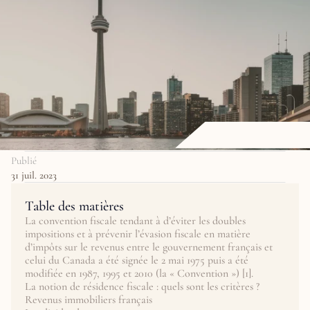
Publié
31 juil. 2023
Table des matières
La convention fiscale tendant à d’éviter les doubles 
impositions et à prévenir l’évasion fiscale en matière 
d’impôts sur le revenus entre le gouvernement français et 
celui du Canada a été signée le 2 mai 1975 puis a été 
modifiée en 1987, 1995 et 2010 (la « Convention ») [1]. 
La notion de résidence fiscale : quels sont les critères ?
Revenus immobiliers français