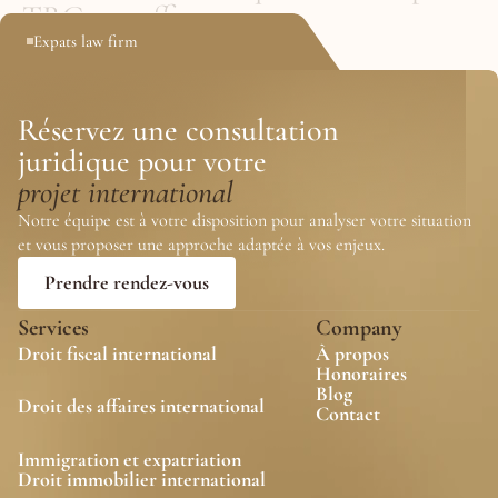
TRC ne suffit pas
Expats law firm
25 mai 2026
Réservez une consultation
juridique pour votre 
projet international
Notre équipe est à votre disposition pour analyser votre situation 
et vous proposer une approche adaptée à vos enjeux.
Prendre rendez-vous
Services
Company
Droit fiscal international
À propos
Honoraires
Blog
Droit des affaires international
Contact 
Immigration et expatriation
Droit immobilier international