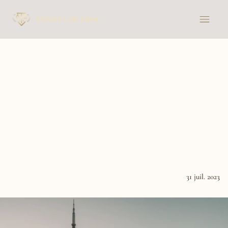
Zoom
sur
la
convention
fiscale
entre
la
France
et
le
Canada
et
ses
impacts
pour
les
particuliers
français
résidant
au
Canada
31 juil. 2023
News