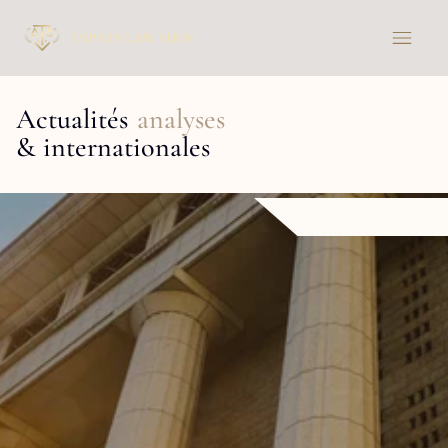
Actualités
analyses
& internationales 
Analyses
en
droit
fiscal
international,
immigration
et
droit
des
affaires
L
e
c
a
b
i
n
e
t
p
u
b
l
i
e
r
é
g
u
l
i
è
r
e
m
e
n
t
d
e
s
c
o
n
t
e
n
u
s
d
e
s
t
i
n
é
s
à
é
c
l
a
i
r
e
r
l
e
s
e
n
t
r
e
p
r
e
n
e
u
r
s
,
e
n
t
r
e
p
r
i
s
e
s
e
t
e
x
p
a
t
r
i
é
s
s
u
r
d
e
s
s
u
j
e
t
s
c
o
m
p
l
e
x
e
s
.
C
h
a
q
u
e
a
n
a
l
y
s
e
r
e
p
o
s
e
s
u
r
u
n
e
a
p
p
r
o
c
h
e