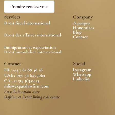
Prendre rendez-vous
Services
Company
Droit fiscal international
À propos
Honoraires
Blog
Droit des affaires international
Contact 
Immigration et expatriation
Droit immobilier international
Contact
Social
Instagram
FR : +33 7 82 88 48 28
Whatsapp
UAE : +971 58 645 3069
Linkedin
CA : 
+1 514 565 0033
info@expatslawfirm.com
En collaboration avec
Daftime et Expat living real estate