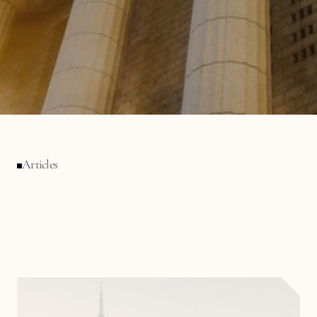
r
i
g
o
u
r
e
u
s
e
,
c
o
m
b
i
n
a
n
t
c
a
d
r
e
j
u
r
i
d
i
q
u
e
,
p
r
a
t
i
q
u
e
e
t
i
m
p
l
i
c
a
t
i
o
n
s
c
o
n
c
r
è
t
e
s
.
Articles