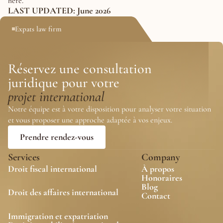
here.
LAST UPDATED: June 2026
Expats law firm
Réservez une consultation
juridique pour votre 
projet international
Notre équipe est à votre disposition pour analyser votre situation 
et vous proposer une approche adaptée à vos enjeux.
Prendre rendez-vous
Services
Company
Droit fiscal international
À propos
Honoraires
Blog
Droit des affaires international
Contact 
Immigration et expatriation